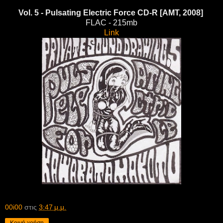
Vol. 5 - Pulsating Electric Force CD-R [AMT, 2008]
FLAC - 215mb
Link
00i00
στις
3:47 μ.μ.
Κοινή χρήση